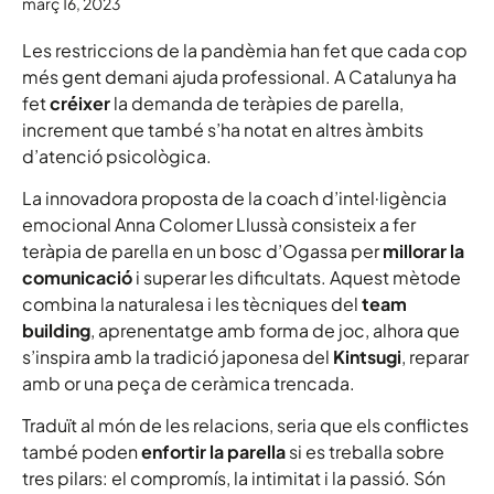
març 16, 2023
Les restriccions de la pandèmia han fet que cada cop
més gent demani ajuda professional. A Catalunya ha
fet
créixer
la demanda de teràpies de parella,
increment que també s’ha notat en altres àmbits
d’atenció psicològica.
La innovadora proposta de la coach d’intel·ligència
emocional Anna Colomer Llussà consisteix a fer
teràpia de parella en un bosc d’Ogassa per
millorar la
comunicació
i superar les dificultats. Aquest mètode
combina la naturalesa i les tècniques del
team
building
, aprenentatge amb forma de joc, alhora que
s’inspira amb la tradició japonesa del
Kintsugi
, reparar
amb or una peça de ceràmica trencada.
Traduït al món de les relacions, seria que els conflictes
també poden
enfortir la parella
si es treballa sobre
tres pilars: el compromís, la intimitat i la passió. Són