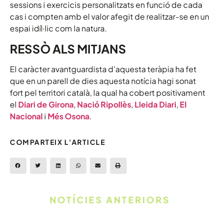
sessions i exercicis personalitzats en funció de cada
cas i compten amb el valor afegit de realitzar-se en un
espai idíl·lic com la natura.
RESSÒ ALS MITJANS
El caràcter avantguardista d’aquesta teràpia ha fet
que en un parell de dies aquesta notícia hagi sonat
fort pel territori català, la qual ha cobert positivament
el
Diari de Girona
,
Nació Ripollès
,
Lleida Diari
,
El
Nacional
i
Més Osona
.
COMPARTEIX L’ARTICLE
NOTÍCIES ANTERIORS