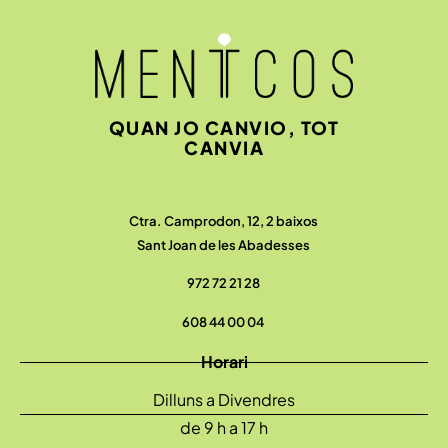
QUAN JO CANVIO, TOT
CANVIA
Ctra. Camprodon, 12, 2 baixos
Sant Joan de les Abadesses
972 72 21 28
608 44 00 04
Horari
Dilluns a Divendres
de 9 h a 17 h