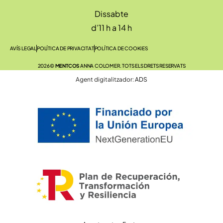
Dissabte
d’11 h a 14 h
AVÍS LEGAL
POLÍTICA DE PRIVACITAT
POLÍTICA DE COOKIES
2026©
MENTCOS
ANNA COLOMER. TOTS ELS DRETS RESERVATS
Agent digitalitzador:
ADS