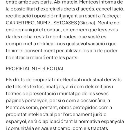
entre ambdues parts. Així mateix, Mentcos informa de
la possibilitat d’exercir els drets d’accés, cancel·lació,
rectificació i oposició mitjançant un escrit a l’adreça:
CARRER REC, NUM 7 , SETCASES (Girona). Mentre no
ens comuniqui el contrari, entendrem que les seves
dades no han estat modificades, que vostè es
compromet a notificar-nos qualsevol variació i que
tenim el consentiment per utilitzar-los a fi de poder
fidelitzar la relació entre les parts.
PROPIETAT INTEL·LECTUAL
Els drets de propietat intel·lectual i industrial derivats
de tots els textos, imatges, així com dels mitjans i
formes de presentació i muntatge de les seves
pàgines pertanyen, per si o com a cessionària, a
Mentcos seran, per tant, obres protegides com a
propietat intel·lectual per l’ordenament jurídic
espanyol, serà d’aplicació tant la normativa espanyola
i comunitària en aquest camp, com els tractats