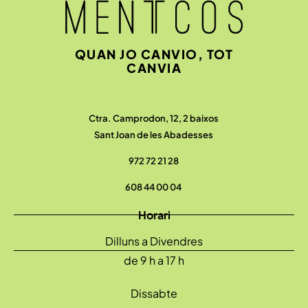
QUAN JO CANVIO, TOT
CANVIA
Ctra. Camprodon, 12, 2 baixos
Sant Joan de les Abadesses
972 72 21 28
608 44 00 04
Horari
Dilluns a Divendres
de 9 h a 17 h
Dissabte