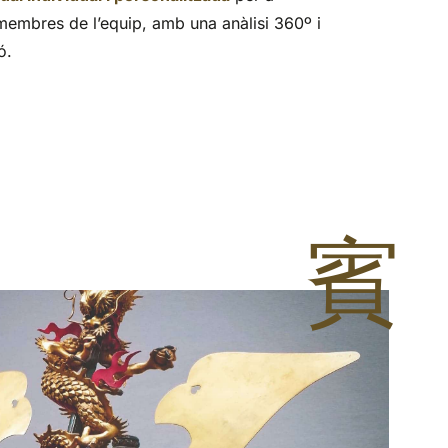
embres de l’equip, amb una anàlisi 360º i
ó.
賓