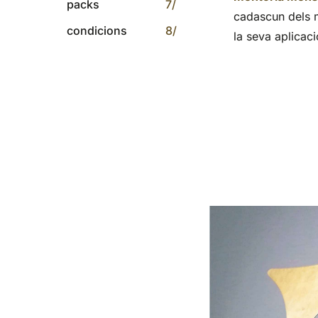
packs
7/
cadascun dels m
condicions
8/
la seva aplicaci