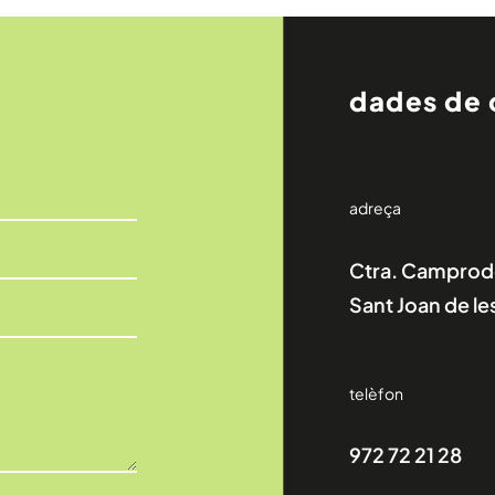
dades de 
adreça
Ctra. Camprodo
Sant Joan de l
telèfon
972 72 21 28