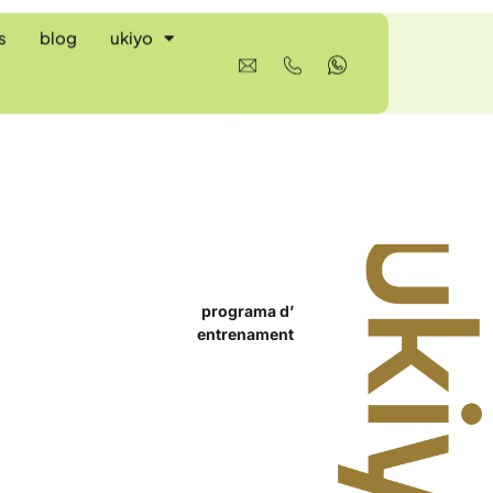
s
blog
ukiyo
programa d’
entrenament