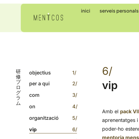
inici
serveis personals
6/
研
objectius
1/
修
プ
vip
per a qui
2/
ロ
グ
com
3/
ラ
ム
on
4/
Amb el
pack VI
organització
5/
aprenentatges i
poder-ho estend
vip
6/
mentoria mensua