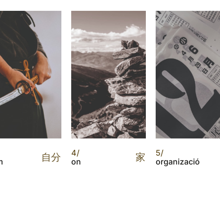
4/
5/
自分
家
m
on
organizació