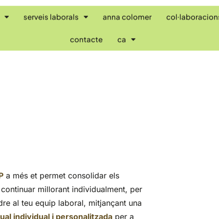
serveis laborals
anna colomer
col·laboracion
contacte
ca
P
a més et permet consolidar els
 continuar millorant individualment, per
re al teu equip laboral, mitjançant una
l individual i personalitzada
per a