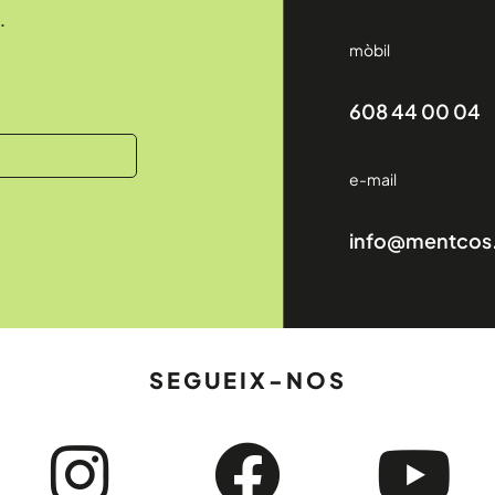
.
mòbil
608 44 00 04
e-mail
info@mentcos
SEGUEIX-NOS