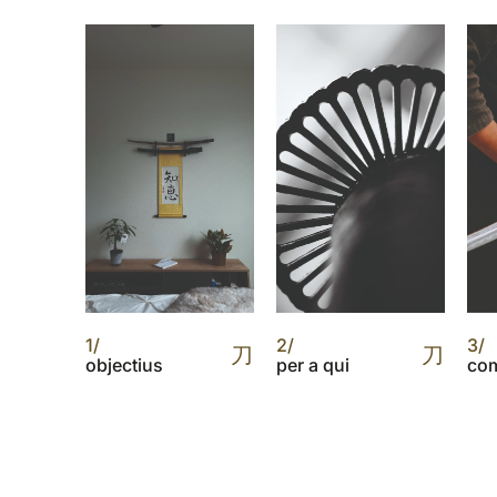
1/
2/
3/
刀
刀
objectius
per a qui
co