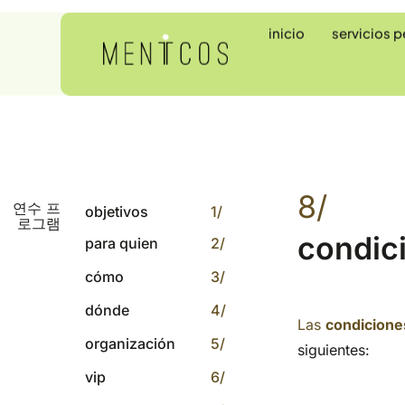
inicio
servicios 
8/
연수 프
objetivos
1/
로그램
condic
para quien
2/
cómo
3/
dónde
4/
Las
condicione
organización
5/
siguientes:
vip
6/