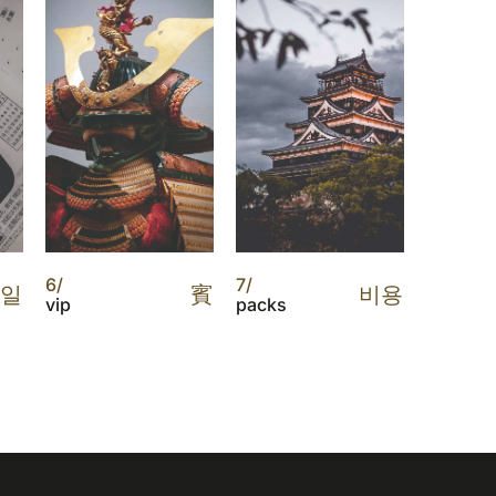
6/
7/
일
賓
비용
vip
packs