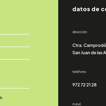
datos de 
dirección
Ctra. Camprodón
San Juan de las
teléfono
972 72 21 28
AD.
móvil