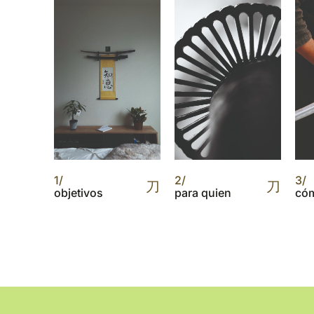
1/
2/
3/
刀
刀
objetivos
para quien
có