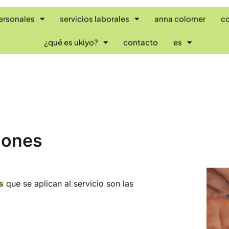
personales
servicios laborales
anna colomer
c
¿qué es ukiyo?
contacto
es
iones
s
que se aplican al servicio son las