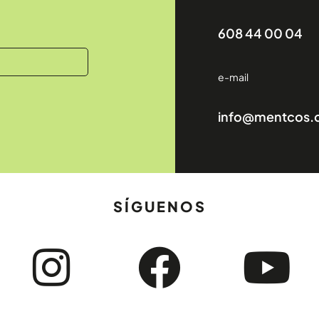
608 44 00 04
e-mail
info@mentcos
SÍGUENOS