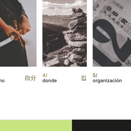
4/
5/
自分
집
mo
donde
organización